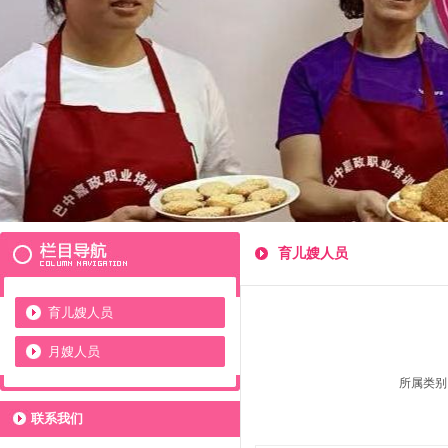
育儿嫂人员
育儿嫂人员
月嫂人员
所属类别
联系我们