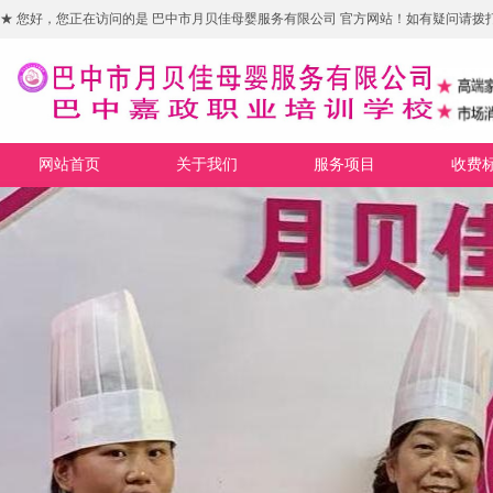
★ 您好，您正在访问的是 巴中市月贝佳母婴服务有限公司 官方网站！如有疑问请拨
网站首页
关于我们
服务项目
收费