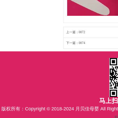
上一篇：
0072
下一篇：
0074
马上扫
版权所有：Copyright © 2018-2024 月贝佳母婴 All
蜀I