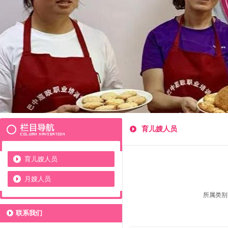
育儿嫂人员
育儿嫂人员
月嫂人员
所属类别
联系我们