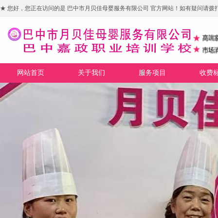
★ 您好，您正在访问的是 巴中市月贝佳母婴服务有限公司 官方网站！如有疑问请拨
网站首页
关于我们
服务项目
收费