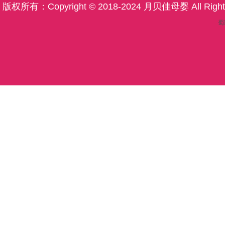
版权所有：Copyright © 2018-2024 月贝佳母婴 All
蜀I