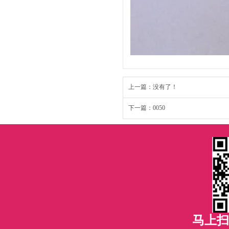
上一篇：没有了！
下一篇：
0050
马上扫