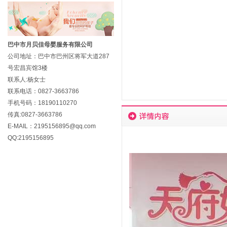
巴中市月贝佳母婴服务有限公司
公司地址：巴中市巴州区将军大道287
号宏昌宾馆3楼
联系人:杨女士
联系电话：0827-3663786
手机号码：18190110270
传真:0827-3663786
E-MAIL：2195156895@qq.com
QQ:2195156895