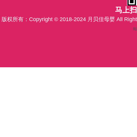
马上扫
版权所有：Copyright © 2018-2024 月贝佳母婴 All
蜀I