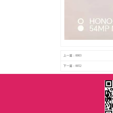
上一篇：
0003
下一篇：
0052